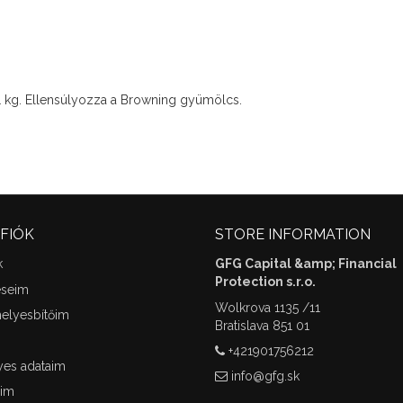
 1 kg. Ellensúlyozza a Browning gyümölcs.
 FIÓK
STORE INFORMATION
k
GFG Capital &amp; Financial
Protection s.r.o.
éseim
Wolkrova 1135 /11
elyesbítőim
Bratislava 851 01
+421901756212
es adataim
info@gfg.sk
aim