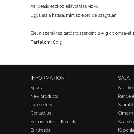
Az ideális eszköz eltávolítása vízkő.
Ugyanaz a hatása, mint az ecet, de szagtalan.
Élelmiszerekhez tartósítószerként: 2-5 g citromsavat
Tartalom:
80 g
INFORMATION
SAJÁT
Specials
Saját fió
New products
Rendel
Top sellers
Számlah
Contact us
Címeim
Felhasználási feltételek
Személy
Érintkezés
Kuponj