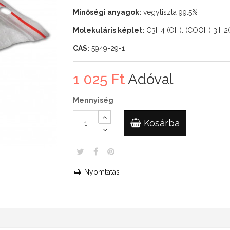
Minőségi anyagok:
vegytiszta 99.5%
Molekuláris képlet:
C3H4 (OH). (COOH) 3.H2
CAS:
5949-29-1
1 025 Ft‎
Adóval
Mennyiség
Kosárba
Nyomtatás